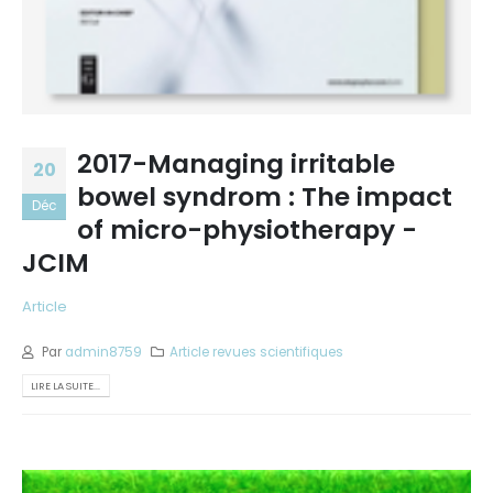
2017-Managing irritable
20
bowel syndrom : The impact
Déc
of micro-physiotherapy -
JCIM
Article
Par
admin8759
Article revues scientifiques
LIRE LA SUITE...