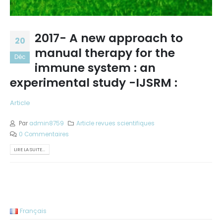
2017- A new approach to
20
manual therapy for the
Déc
immune system : an
experimental study -IJSRM :
Article
Par
admin8759
Article revues scientifiques
0 Commentaires
LIRE LA SUITE...
Français