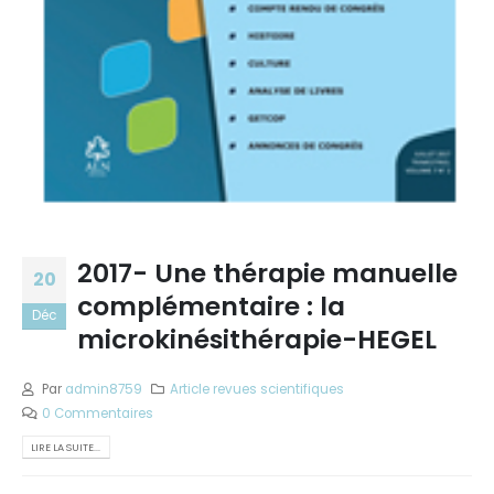
2017- Une thérapie manuelle
20
complémentaire : la
Déc
microkinésithérapie-HEGEL
Par
admin8759
Article revues scientifiques
0 Commentaires
LIRE LA SUITE...